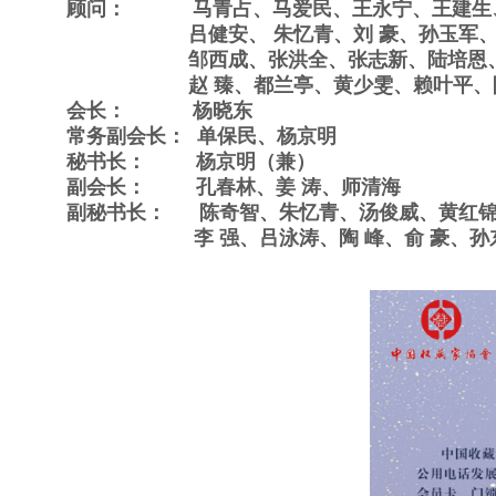
顾问： 马青占、马爱民、王永宁、王建生、方
吕健安、
朱忆
青、刘 豪、孙玉军
邹西成、张洪全、
张志新、陆培恩
赵 臻、都兰亭、黄少雯、
赖叶平、
会长： 杨晓东
常务副会长： 单保民、杨京明
秘书长： 杨京明（兼）
副会长： 孔春林、姜 涛、师清海
副秘书长： 陈奇智、朱忆青、汤俊威、黄红锦、
李 强、
吕泳涛、陶 峰、俞 豪、
孙