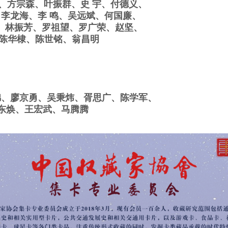
宗森、叶振群、史 宇、付德义、
、李龙海、李 鸣、吴远斌、何国廉、
、林振芳、罗祖望、罗广荣、赵坚、
陈华棣、陈世铭、翁昌明
廖京勇、吴秉炜、胥思广、陈学军、
东焕、王宏武、马腾腾