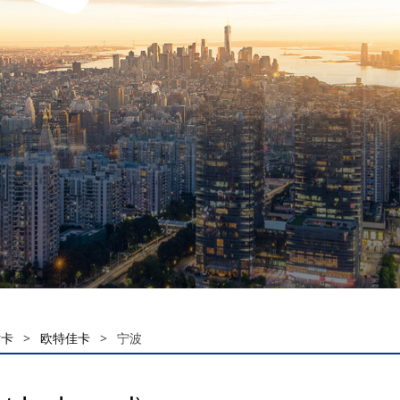
话卡
>
欧特佳卡
>
宁波