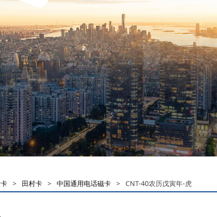
话卡
>
田村卡
>
中国通用电话磁卡
>
CNT-40农历戊寅年-虎